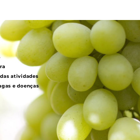
s
ra
das atividades
ragas e doenças