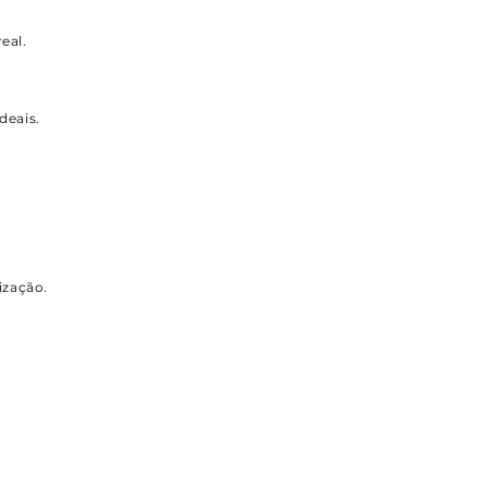
eal.
deais.
ização.